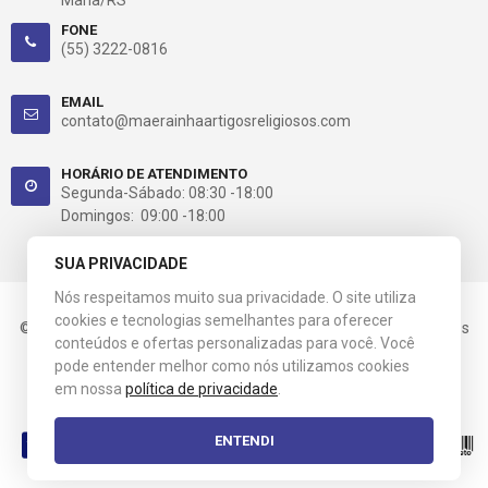
Maria/RS
FONE
(55) 3222-0816
EMAIL
contato@maerainhaartigosreligiosos.com
HORÁRIO DE ATENDIMENTO
Segunda-Sábado: 08:30 -18:00
Domingos: 09:00 -18:00
SUA PRIVACIDADE
Nós respeitamos muito sua privacidade. O site utiliza
cookies e tecnologias semelhantes para oferecer
© 2021 Mãe Rainha. CNPJ: 03.658.517/0001-60. Todos os direitos
conteúdos e ofertas personalizadas para você. Você
reservados.
pode entender melhor como nós utilizamos cookies
em nossa
política de privacidade
.
Esta loja virtual utiliza tecnologia da
Get Commerce
.
ENTENDI
Entre em Contato