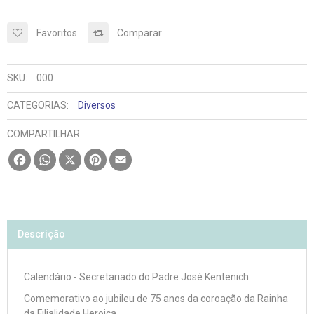
Favoritos
Comparar
SKU:
000
CATEGORIAS:
Diversos
COMPARTILHAR
Facebook
WhatsApp
X
Pinterest
Email
Descrição
Calendário - Secretariado do Padre José Kentenich
Comemorativo ao jubileu de 75 anos da coroação da Rainha
da Filialidade Heroica