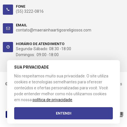
FONE
(55) 3222-0816
EMAIL
contato@maerainhaartigosreligiosos.com
HORÁRIO DE ATENDIMENTO
Segunda-Sábado: 08:30 -18:00
Domingos: 09:00 -18:00
SUA PRIVACIDADE
Nós respeitamos muito sua privacidade. O site utiliza
cookies e tecnologias semelhantes para oferecer
© 2021 Mãe Rainha. CNPJ: 03.658.517/0001-60. Todos os direitos
conteúdos e ofertas personalizadas para você. Você
reservados.
pode entender melhor como nós utilizamos cookies
em nossa
política de privacidade
.
Esta loja virtual utiliza tecnologia da
Get Commerce
.
ENTENDI
Entre em Contato