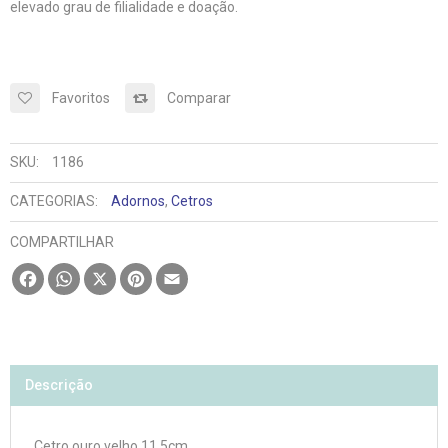
elevado grau de filialidade e doação.
Favoritos
Comparar
SKU:
1186
CATEGORIAS:
Adornos
,
Cetros
COMPARTILHAR
Facebook
WhatsApp
X
Pinterest
Email
Descrição
Cetro ouro velho 11,5cm