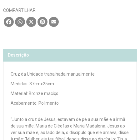
COMPARTILHAR
Facebook
WhatsApp
X
Pinterest
Email
Descrição
Cruz da Unidade trabalhada manualmente.
Medidas: 37cmx25cm
Material: Bronze maciço
Acabamento: Polimento
"Junto a cruz de Jesus, estavam de pé a sua mãe e a irmã
de sua mãe, Maria de Cléofas e Maria Madalena. Jesus ao
ver sua mãe e, ao lado dela, o discípulo que ele amava, disse
à mãe: 'Mulher, eis teu filho!' depois disse ao discípulo: 'Eis a