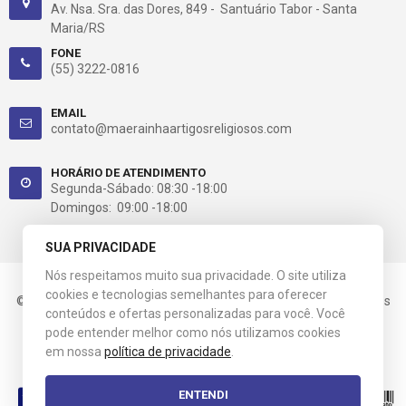
Av. Nsa. Sra. das Dores, 849 - Santuário Tabor - Santa
Maria/RS
FONE
(55) 3222-0816
EMAIL
contato@maerainhaartigosreligiosos.com
HORÁRIO DE ATENDIMENTO
Segunda-Sábado: 08:30 -18:00
Domingos: 09:00 -18:00
SUA PRIVACIDADE
Nós respeitamos muito sua privacidade. O site utiliza
cookies e tecnologias semelhantes para oferecer
© 2021 Mãe Rainha. CNPJ: 03.658.517/0001-60. Todos os direitos
conteúdos e ofertas personalizadas para você. Você
reservados.
pode entender melhor como nós utilizamos cookies
em nossa
política de privacidade
.
Esta loja virtual utiliza tecnologia da
Get Commerce
.
ENTENDI
Entre em Contato